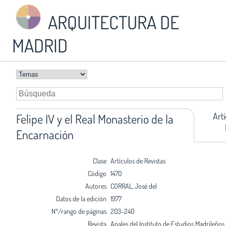
ARQUITECTURA DE
MADRID
Art
Felipe IV y el Real Monasterio de la
Encarnación
Clase
Artículos de Revistas
Código
1470
Autores
CORRAL, José del
Datos de la edición
1977
Nº/rango de páginas
203-240
Revista
Anales del Instituto de Estudios Madrileños