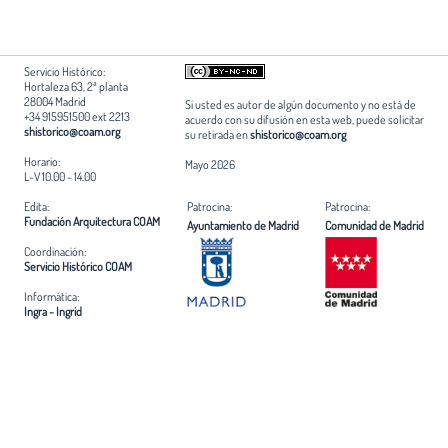
Servicio Histórico:
Hortaleza 63, 2ª planta
28004 Madrid
Si usted es autor de algún documento y no está de
+34 915951500 ext 2213
acuerdo con su difusión en esta web, puede solicitar
shistorico@coam.org
su retirada en
shistorico@coam.org
Horario:
Mayo 2026
L-V 10.00 - 14.00
Edita:
Patrocina:
Patrocina:
Fundación Arquitectura COAM
Ayuntamiento de Madrid
Comunidad de Madrid
Coordinación:
Servicio Histórico COAM
Informática:
Ingra - Ingrid