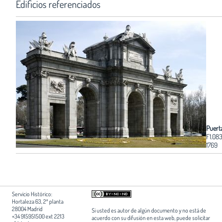
Edificios referenciados
Puert
F1.08
1769
Servicio Histórico:
Hortaleza 63, 2ª planta
28004 Madrid
Si usted es autor de algún documento y no está de
+34 915951500 ext 2213
acuerdo con su difusión en esta web, puede solicitar