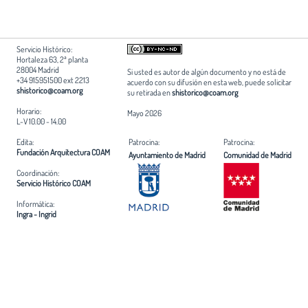
Servicio Histórico:
Hortaleza 63, 2ª planta
28004 Madrid
Si usted es autor de algún documento y no está de
+34 915951500 ext 2213
acuerdo con su difusión en esta web, puede solicitar
shistorico@coam.org
su retirada en
shistorico@coam.org
Horario:
Mayo 2026
L-V 10.00 - 14.00
Edita:
Patrocina:
Patrocina:
Fundación Arquitectura COAM
Ayuntamiento de Madrid
Comunidad de Madrid
Coordinación:
Servicio Histórico COAM
Informática:
Ingra - Ingrid