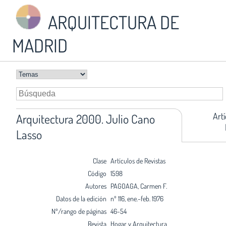
ARQUITECTURA DE
MADRID
Art
Arquitectura 2000. Julio Cano
Lasso
Clase
Artículos de Revistas
Código
1598
Autores
PAGOAGA, Carmen F.
Datos de la edición
nº 116, ene.-feb. 1976
Nº/rango de páginas
46-54
Revista
Hogar y Arquitectura