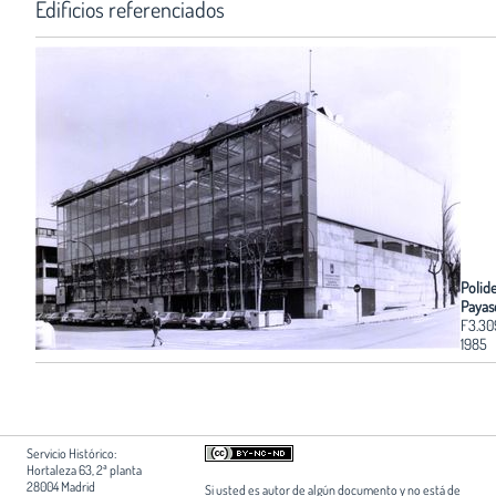
Edificios referenciados
Polid
Payas
F3.30
1985
Servicio Histórico:
Hortaleza 63, 2ª planta
28004 Madrid
Si usted es autor de algún documento y no está de