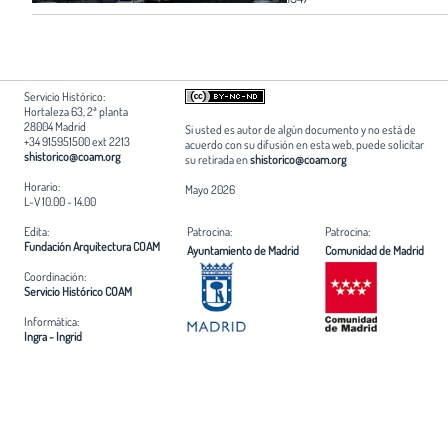
Servicio Histórico:
Hortaleza 63, 2ª planta
28004 Madrid
Si usted es autor de algún documento y no está de
+34 915951500 ext 2213
acuerdo con su difusión en esta web, puede solicitar
shistorico@coam.org
su retirada en
shistorico@coam.org
Horario:
Mayo 2026
L-V 10.00 - 14.00
Edita:
Patrocina:
Patrocina:
Fundación Arquitectura COAM
Ayuntamiento de Madrid
Comunidad de Madrid
Coordinación:
Servicio Histórico COAM
Informática:
Ingra - Ingrid