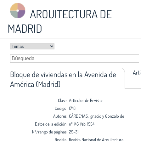
ARQUITECTURA DE
MADRID
Art
Bloque de viviendas en la Avenida de
América (Madrid)
Clase
Artículos de Revistas
Código
1748
Autores
CÁRDENAS, Ignacio y Gonzalo de
Datos de la edición
nº 146, feb. 1954
Nº/rango de páginas
29-31
Revista
Revista Nacional de Arquitectura