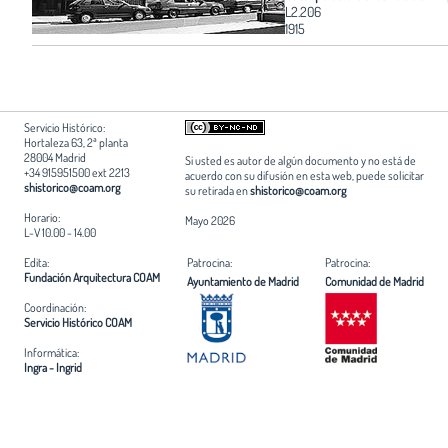
L2.206
1915
Servicio Histórico:
Hortaleza 63, 2ª planta
28004 Madrid
Si usted es autor de algún documento y no está de
+34 915951500 ext 2213
acuerdo con su difusión en esta web, puede solicitar
shistorico@coam.org
su retirada en
shistorico@coam.org
Horario:
Mayo 2026
L-V 10.00 - 14.00
Edita:
Patrocina:
Patrocina:
Fundación Arquitectura COAM
Ayuntamiento de Madrid
Comunidad de Madrid
Coordinación:
Servicio Histórico COAM
Informática:
Ingra - Ingrid