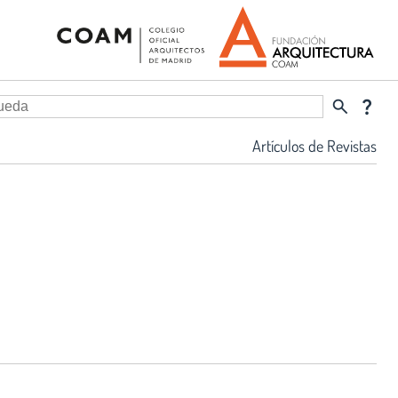
search
question_mark
Artículos de Revistas