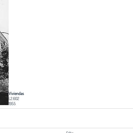
Viviendas
L2.602
1955
Edita: