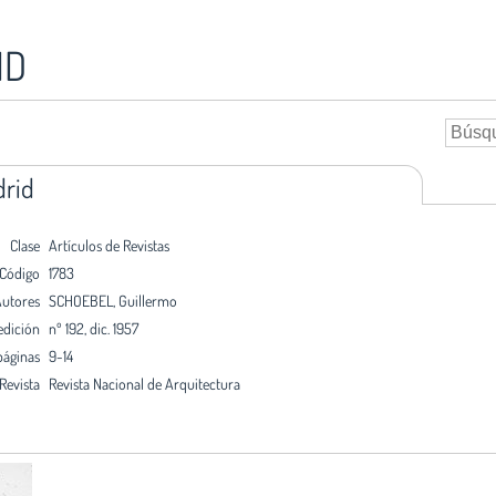
ID
drid
Clase
Artículos de Revistas
Código
1783
utores
SCHOEBEL, Guillermo
edición
nº 192, dic. 1957
páginas
9-14
Revista
Revista Nacional de Arquitectura