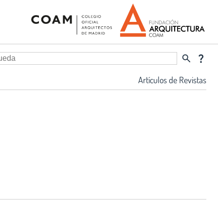
search
question_mark
Artículos de Revistas