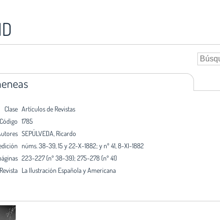
ID
meneas
Clase
Artículos de Revistas
Código
1785
utores
SEPÚLVEDA, Ricardo
edición
núms. 38-39, 15 y 22-X-1882; y nº 41, 8-XI-1882
páginas
223-227 (nº 38-39); 275-278 (nº 41)
Revista
La Ilustración Española y Americana