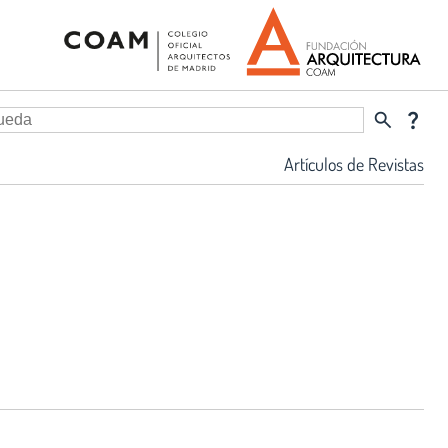
search
question_mark
Artículos de Revistas