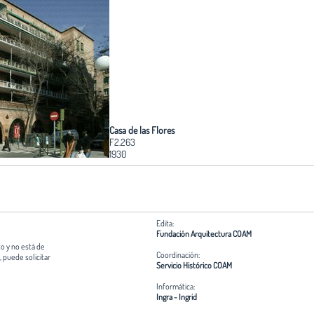
Casa de las Flores
F2.263
1930
Edita:
Fundación Arquitectura COAM
o y no está de
Coordinación:
 puede solicitar
Servicio Histórico COAM
Informática:
Ingra - Ingrid