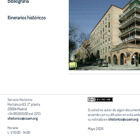
Bibliografia
Itinerarios históricos
Servicio Histórico:
Hortaleza 63, 2ª planta
28004 Madrid
Si usted es autor de algún document
+34 915951500 ext 2213
acuerdo con su difusión en esta web,
shistorico@coam.org
su retirada en
shistorico@coam.org
Horario:
Mayo 2026
L-V 10.00 - 14.00