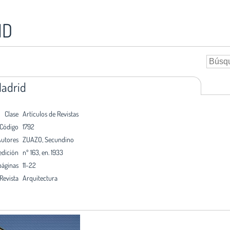
ID
Madrid
Clase
Artículos de Revistas
Código
1792
utores
ZUAZO, Secundino
edición
nº 163, en. 1933
páginas
11-22
Revista
Arquitectura