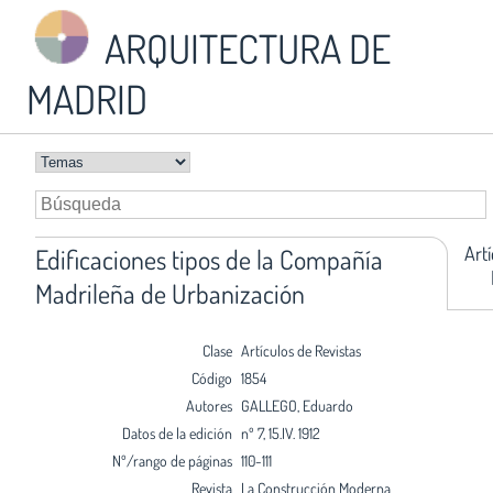
ARQUITECTURA DE
MADRID
Art
Edificaciones tipos de la Compañía
Madrileña de Urbanización
Clase
Artículos de Revistas
Código
1854
Autores
GALLEGO, Eduardo
Datos de la edición
nº 7, 15.IV. 1912
Nº/rango de páginas
110-111
Revista
La Construcción Moderna