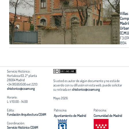
Villas
Comp
Madri
Urban
(C.M.U
F3.07
1894
Servicio Histórico:
Hortaleza 63, 2ª planta
28004 Madrid
Si usted es autor de algún documento y no está de
+34 915951500 ext 2213
acuerdo con su difusión en esta web, puede solicitar
shistorico@coam.org
su retirada en
shistorico@coam.org
Horario:
Mayo 2026
L-V 10.00 - 14.00
Edita:
Patrocina:
Patrocina:
Fundación Arquitectura COAM
Ayuntamiento de Madrid
Comunidad de Madrid
Coordinación:
Servicio Histórico COAM