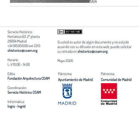
1904
Servicio Histórico:
Hortaleza 63, 2ª planta
28004 Madrid
Si usted es autor de algún documento y no está de
+34 915951500 ext 2213
acuerdo con su difusión en esta web, puede solicitar
shistorico@coam.org
su retirada en
shistorico@coam.org
Horario:
Mayo 2026
L-V 10.00 - 14.00
Edita:
Patrocina:
Patrocina:
Fundación Arquitectura COAM
Ayuntamiento de Madrid
Comunidad de Madrid
Coordinación:
Servicio Histórico COAM
Informática:
Ingra - Ingrid