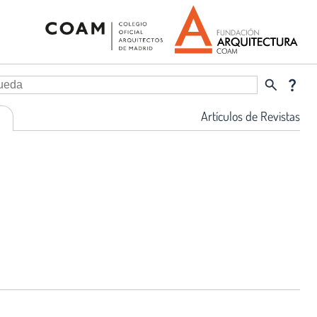
search
question_mark
Artículos de Revistas