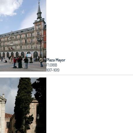
Plaza Mayor
F1.018B
1617-1619