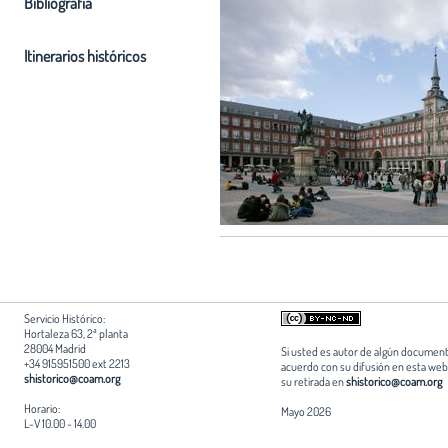
Bibliografia
Itinerarios históricos
Servicio Histórico:
Hortaleza 63, 2ª planta
28004 Madrid
Si usted es autor de algún document
+34 915951500 ext 2213
acuerdo con su difusión en esta web,
shistorico@coam.org
su retirada en
shistorico@coam.org
Horario:
Mayo 2026
L-V 10.00 - 14.00