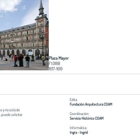
Plaza Mayor
F1.018B
1617-1619
Edita:
Fundación Arquitectura COAM
o y no está de
Coordinación:
 puede solicitar
Servicio Histórico COAM
Informática:
Ingra - Ingrid