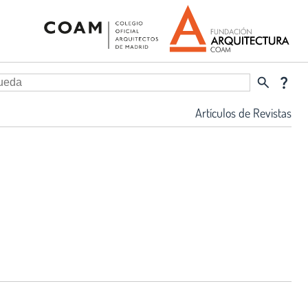
search
question_mark
Artículos de Revistas