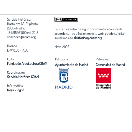
Servicio Histórico:
Hortaleza 63, 2ª planta
28004 Madrid
Si usted es autor de algún documento y no está de
+34 915951500 ext 2213
acuerdo con su difusión en esta web, puede solicitar
shistorico@coam.org
su retirada en
shistorico@coam.org
Horario:
Mayo 2026
L-V 10.00 - 14.00
Edita:
Patrocina:
Patrocina:
Fundación Arquitectura COAM
Ayuntamiento de Madrid
Comunidad de Madrid
Coordinación:
Servicio Histórico COAM
Informática:
Ingra - Ingrid