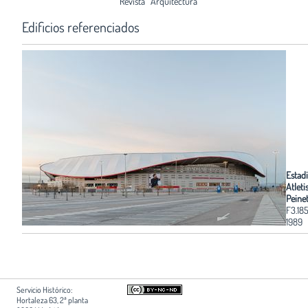
Revista
Arquitectura
Edificios referenciados
Estad
Atleti
Peine
F3.18
1989
Servicio Histórico:
Hortaleza 63, 2ª planta