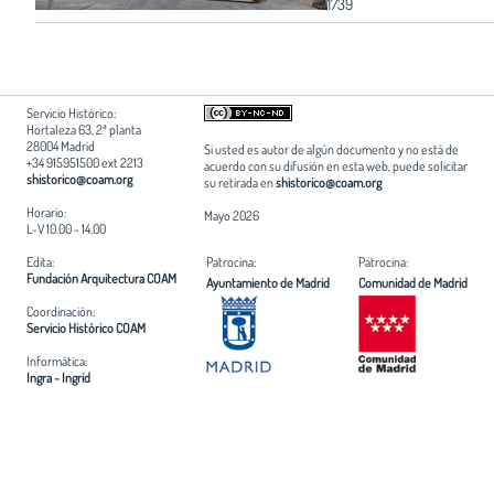
1739
Servicio Histórico:
Hortaleza 63, 2ª planta
28004 Madrid
Si usted es autor de algún documento y no está de
+34 915951500 ext 2213
acuerdo con su difusión en esta web, puede solicitar
shistorico@coam.org
su retirada en
shistorico@coam.org
Horario:
Mayo 2026
L-V 10.00 - 14.00
Edita:
Patrocina:
Patrocina:
Fundación Arquitectura COAM
Ayuntamiento de Madrid
Comunidad de Madrid
Coordinación:
Servicio Histórico COAM
Informática:
Ingra - Ingrid