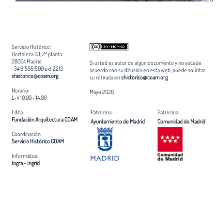
Servicio Histórico:
Hortaleza 63, 2ª planta
28004 Madrid
Si usted es autor de algún documento y no está de
+34 915951500 ext 2213
acuerdo con su difusión en esta web, puede solicitar
shistorico@coam.org
su retirada en
shistorico@coam.org
Horario:
Mayo 2026
L-V 10.00 - 14.00
Edita:
Patrocina:
Patrocina:
Fundación Arquitectura COAM
Ayuntamiento de Madrid
Comunidad de Madrid
Coordinación:
Servicio Histórico COAM
Informática:
Ingra - Ingrid