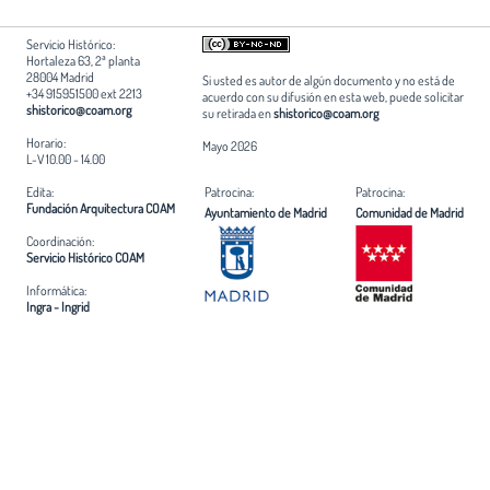
Servicio Histórico:
Hortaleza 63, 2ª planta
28004 Madrid
Si usted es autor de algún documento y no está de
+34 915951500 ext 2213
acuerdo con su difusión en esta web, puede solicitar
shistorico@coam.org
su retirada en
shistorico@coam.org
Horario:
Mayo 2026
L-V 10.00 - 14.00
Edita:
Patrocina:
Patrocina:
Fundación Arquitectura COAM
Ayuntamiento de Madrid
Comunidad de Madrid
Coordinación:
Servicio Histórico COAM
Informática:
Ingra - Ingrid