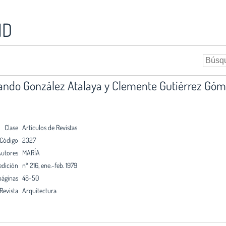
ID
ando González Atalaya y Clemente Gutiérrez Góme
Clase
Artículos de Revistas
Código
2327
utores
MARÍA
edición
nº 216, ene.-feb. 1979
páginas
48-50
Revista
Arquitectura