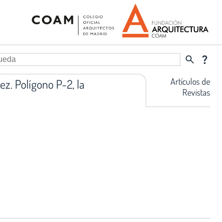
search
question_mark
Artículos de
z. Polígono P-2, la
Revistas