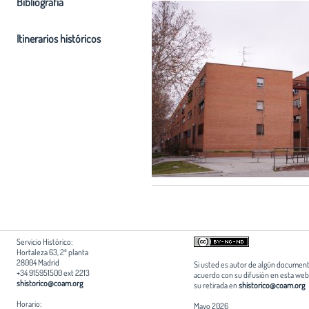
Bibliografia
Itinerarios históricos
Servicio Histórico:
Hortaleza 63, 2ª planta
28004 Madrid
Si usted es autor de algún document
+34 915951500 ext 2213
acuerdo con su difusión en esta web,
shistorico@coam.org
su retirada en
shistorico@coam.org
Horario:
Mayo 2026