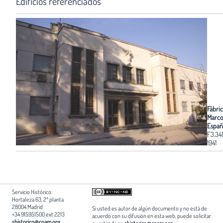
Edificios referenciados
Fábri
Marco
Españ
F3.34
1941
Servicio Histórico:
Hortaleza 63, 2ª planta
28004 Madrid
Si usted es autor de algún documento y no está de
+34 915951500 ext 2213
acuerdo con su difusión en esta web, puede solicitar
shistorico@coam.org