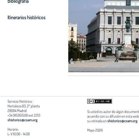
Bibliografia
Itinerarios históricos
Servicio Histórico:
Hortaleza 63, 2ª planta
28004 Madrid
Si usted es autor de algún document
+34 915951500 ext 2213
acuerdo con su difusión en esta web,
shistorico@coam.org
su retirada en
shistorico@coam.org
Horario:
Mayo 2026
L-V 10.00 - 14.00