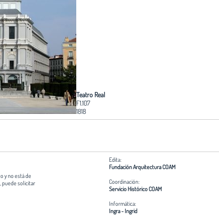
Teatro Real
F1.107
1818
Edita:
Fundación Arquitectura COAM
o y no está de
Coordinación:
 puede solicitar
Servicio Histórico COAM
Informática:
Ingra - Ingrid