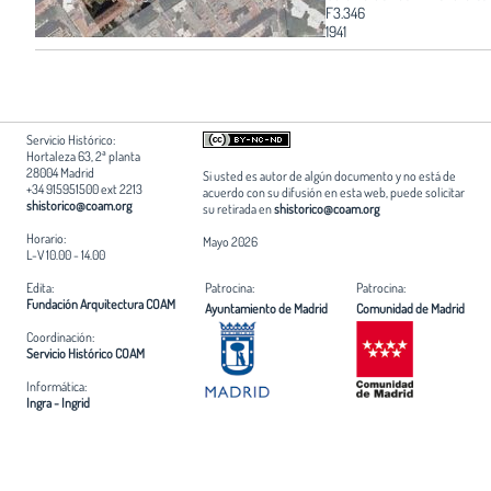
F3.346
1941
Servicio Histórico:
Hortaleza 63, 2ª planta
28004 Madrid
Si usted es autor de algún documento y no está de
+34 915951500 ext 2213
acuerdo con su difusión en esta web, puede solicitar
shistorico@coam.org
su retirada en
shistorico@coam.org
Horario:
Mayo 2026
L-V 10.00 - 14.00
Edita:
Patrocina:
Patrocina:
Fundación Arquitectura COAM
Ayuntamiento de Madrid
Comunidad de Madrid
Coordinación:
Servicio Histórico COAM
Informática:
Ingra - Ingrid