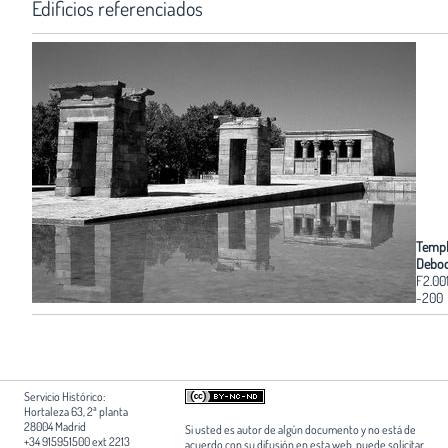
Edificios referenciados
Templ
Debo
F2.00
-200
Servicio Histórico:
Hortaleza 63, 2ª planta
28004 Madrid
Si usted es autor de algún documento y no está de
+34 915951500 ext 2213
acuerdo con su difusión en esta web, puede solicitar