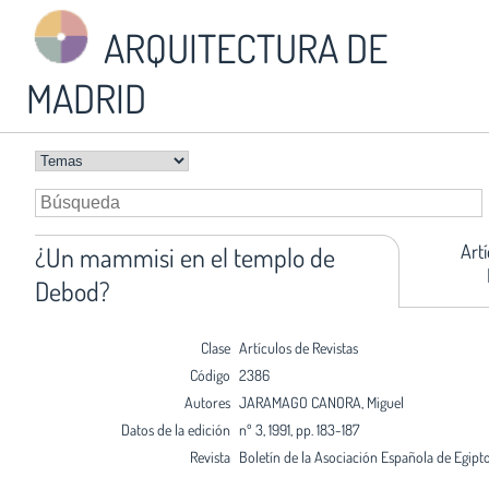
ARQUITECTURA DE
MADRID
Art
¿Un mammisi en el templo de
Debod?
Clase
Artículos de Revistas
Código
2386
Autores
JARAMAGO CANORA, Miguel
Datos de la edición
nº 3, 1991, pp. 183-187
Revista
Boletín de la Asociación Española de Egipto