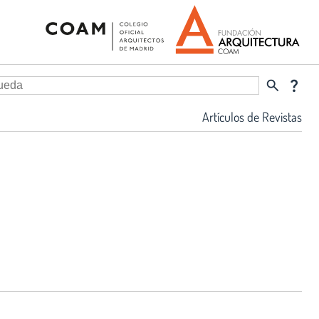
search
question_mark
Artículos de Revistas