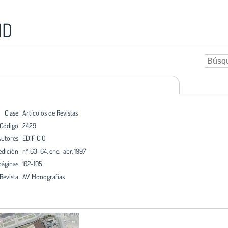
ID
Clase
Artículos de Revistas
Código
2429
utores
EDIFICIO
edición
nº 63-64, ene.-abr. 1997
páginas
102-105
Revista
AV Monografías