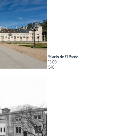
Palacio de El Pardo
F3.001
1540