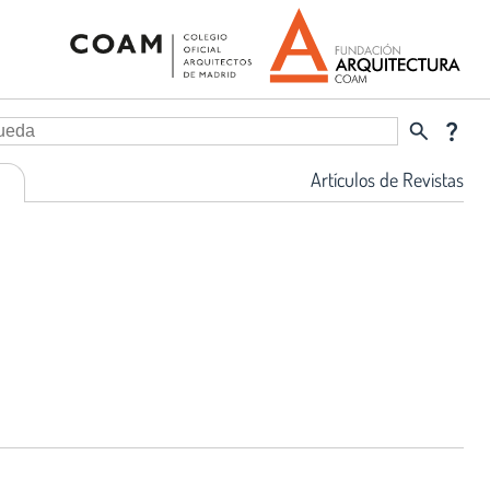
search
question_mark
Artículos de Revistas