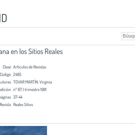
ID
na en los Sitios Reales
Clase
Artículos de Revistas
Código
2485
utores
TOVAR MARTÍN, Virginia
edición
nº 67, I trimestre 1981
páginas
37-44
Revista
Reales Sitios