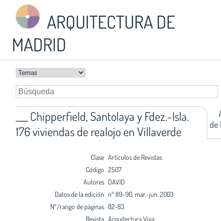
ARQUITECTURA DE
MADRID
___ Chipperfield, Santolaya y Fdez.-Isla.
de 
176 viviendas de realojo en Villaverde
Clase
Artículos de Revistas
Código
2507
Autores
DAVID
Datos de la edición
nº 89-90, mar.-jun. 2003
Nº/rango de páginas
82-83
Revista
Arquitectura Viva