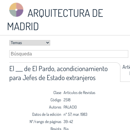
ARQUITECTURA DE
MADRID
Art
El ___ de El Pardo, acondicionamiento
para Jefes de Estado extranjeros
Clase
Artículos de Revistas
Código
2518
Autores
PALACIO
Datos de la edición
nº 57, mar. 1983
Nº/rango de páginas
39-42
Revista
Bia