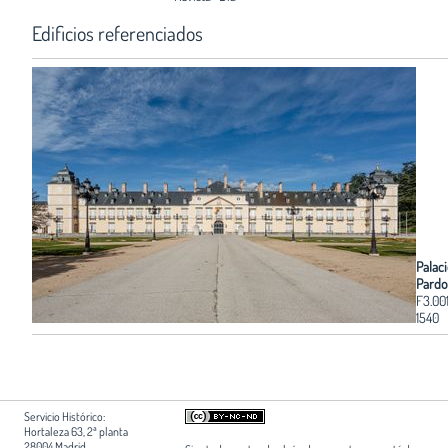
Edificios referenciados
Palaci
Pardo
F3.00
1540
Servicio Histórico:
Hortaleza 63, 2ª planta
28004 Madrid