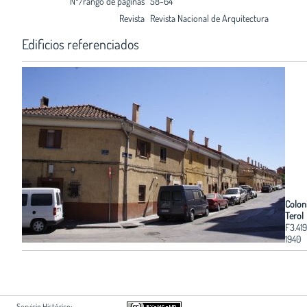
Nº/rango de páginas
58-64
Revista
Revista Nacional de Arquitectura
Edificios referenciados
Coloni
Terol
F3.419
1940
Servicio Histórico: