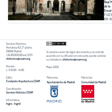
Real 
de la
Encar
F1.02
1611-1
Servicio Histórico:
Hortaleza 63, 2ª planta
28004 Madrid
Si usted es autor de algún documento y no está de
+34 915951500 ext 2213
acuerdo con su difusión en esta web, puede solicitar
shistorico@coam.org
su retirada en
shistorico@coam.org
Horario:
Mayo 2026
L-V 10.00 - 14.00
Edita:
Patrocina:
Patrocina:
Fundación Arquitectura COAM
Ayuntamiento de Madrid
Comunidad de Madrid
Coordinación:
Servicio Histórico COAM
Informática:
Ingra - Ingrid