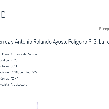
ID
iérrez y Antonio Rolando Ayuso. Polígono P-3. La
Clase
Artículos de Revistas
Código
2579
utores
JOSÉ
edición
nº 216, ene.-feb. 1979
páginas
42-44
Revista
Arquitectura