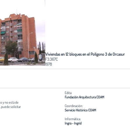
Viviendas en 12 bloques en el Polígono 3 de Orcasur
F3.367C
1978
Edita:
Fundación Arquitectura COAM
o y no está de
Coordinación:
 puede solicitar
Servicio Histórico COAM
Informática:
Ingra - Ingrid