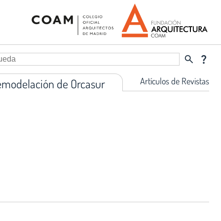
search
question_mark
Artículos de Revistas
 remodelación de Orcasur