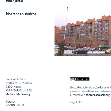
Bibliografia
Itinerarios históricos
Servicio Histórico:
Hortaleza 63, 2ª planta
28004 Madrid
Si usted es autor de algún document
+34 915951500 ext 2213
acuerdo con su difusión en esta web,
shistorico@coam.org
su retirada en
shistorico@coam.org
Horario:
Mayo 2026
L-V 10.00 - 14.00