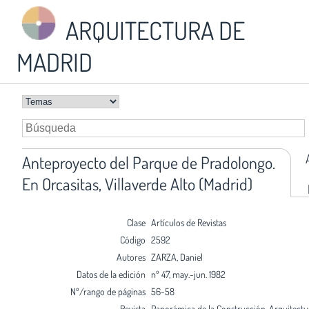
ARQUITECTURA DE
MADRID
Anteproyecto del Parque de Pradolongo.
En Orcasitas, Villaverde Alto (Madrid)
Clase
Artículos de Revistas
Código
2592
Autores
ZARZA, Daniel
Datos de la edición
nº 47, may.-jun. 1982
Nº/rango de páginas
56-58
Revista
Panorámica de la Construcción, Arquitectu