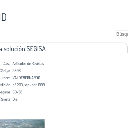
ID
la solución SEGISA
Clase
Artículos de Revistas
Código
2596
utores
VALDEBERNARDO
edición
nº 203, sep.-oct. 1999
páginas
30-38
Revista
Bia