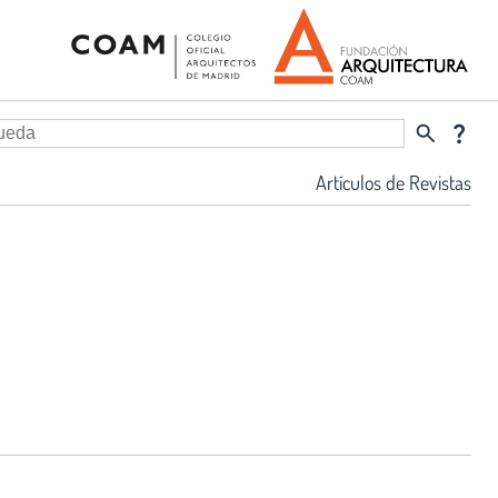
search
question_mark
Artículos de Revistas