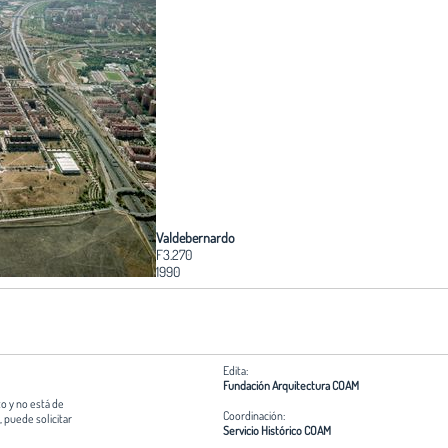
Valdebernardo
F3.270
1990
Edita:
Fundación Arquitectura COAM
o y no está de
Coordinación:
 puede solicitar
Servicio Histórico COAM