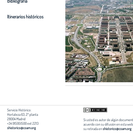
Bibliografia
Itinerarios históricos
Servicio Histórico:
Hortaleza 63, 2ª planta
28004 Madrid
Si usted es autor de algún document
+34 915951500 ext 2213
acuerdo con su difusión en esta web,
shistorico@coam.org
su retirada en
shistorico@coam.org