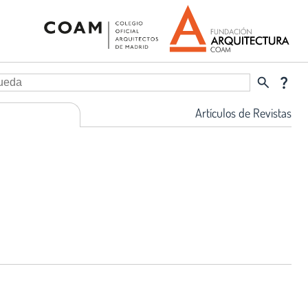
search
question_mark
Artículos de Revistas