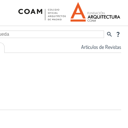
search
question_mark
Artículos de Revistas