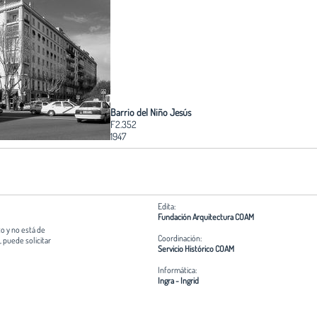
Barrio del Niño Jesús
F2.352
1947
Edita:
Fundación Arquitectura COAM
o y no está de
Coordinación:
 puede solicitar
Servicio Histórico COAM
Informática:
Ingra - Ingrid