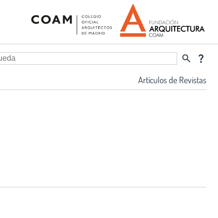
search
question_mark
Artículos de Revistas