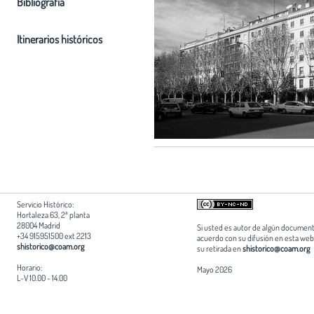
Bibliografia
Itinerarios históricos
Servicio Histórico:
Hortaleza 63, 2ª planta
28004 Madrid
Si usted es autor de algún document
+34 915951500 ext 2213
acuerdo con su difusión en esta web,
shistorico@coam.org
su retirada en
shistorico@coam.org
Horario:
Mayo 2026
L-V 10.00 - 14.00