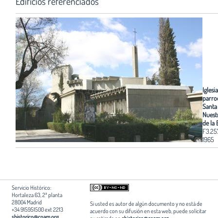
Edificios referenciados
Iglesia
parro
Santa
Nuest
de la
F3.25
1965
Servicio Histórico:
Hortaleza 63, 2ª planta
28004 Madrid
Si usted es autor de algún documento y no está de
+34 915951500 ext 2213
acuerdo con su difusión en esta web, puede solicitar
shistorico@coam.org