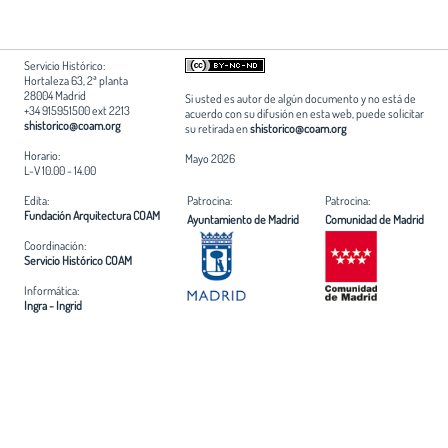
Servicio Histórico:
Hortaleza 63, 2ª planta
28004 Madrid
Si usted es autor de algún documento y no está de
+34 915951500 ext 2213
acuerdo con su difusión en esta web, puede solicitar
shistorico@coam.org
su retirada en
shistorico@coam.org
Horario:
Mayo 2026
L-V 10.00 - 14.00
Edita:
Patrocina:
Patrocina:
Fundación Arquitectura COAM
Ayuntamiento de Madrid
Comunidad de Madrid
Coordinación:
Servicio Histórico COAM
Informática:
Ingra - Ingrid