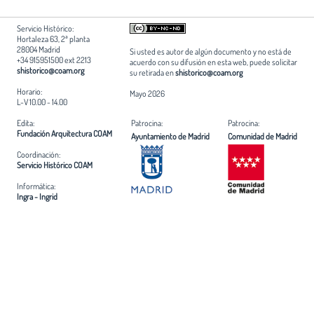
Servicio Histórico:
Hortaleza 63, 2ª planta
28004 Madrid
Si usted es autor de algún documento y no está de
+34 915951500 ext 2213
acuerdo con su difusión en esta web, puede solicitar
shistorico@coam.org
su retirada en
shistorico@coam.org
Horario:
Mayo 2026
L-V 10.00 - 14.00
Edita:
Patrocina:
Patrocina:
Fundación Arquitectura COAM
Ayuntamiento de Madrid
Comunidad de Madrid
Coordinación:
Servicio Histórico COAM
Informática:
Ingra - Ingrid