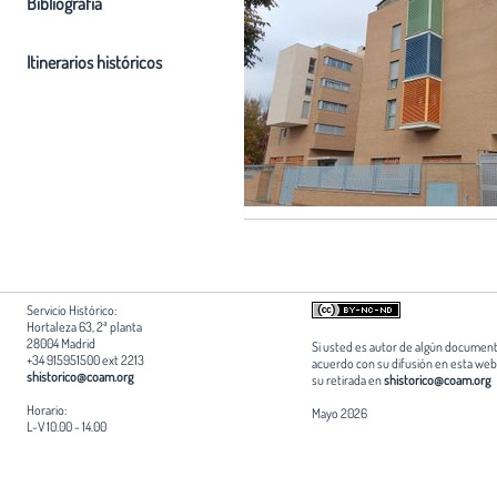
Bibliografia
Itinerarios históricos
Servicio Histórico:
Hortaleza 63, 2ª planta
28004 Madrid
Si usted es autor de algún document
+34 915951500 ext 2213
acuerdo con su difusión en esta web,
shistorico@coam.org
su retirada en
shistorico@coam.org
Horario:
Mayo 2026
L-V 10.00 - 14.00