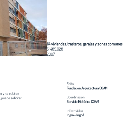
114 viviendas, trasteros, garajes y zonas comunes
S.1489.028
2007
Edita:
Fundación Arquitectura COAM
o y no está de
Coordinación:
 puede solicitar
Servicio Histórico COAM
Informática:
Ingra - Ingrid