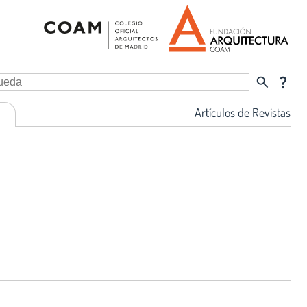
search
question_mark
Artículos de Revistas