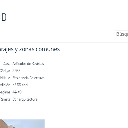
ID
 garajes y zonas comunes
Clase
Artículos de Revistas
Código
2933
btítulo
Residencia Colectuva
edición
nº 66 abril
páginas
44-49
Revista
Conarquitectura