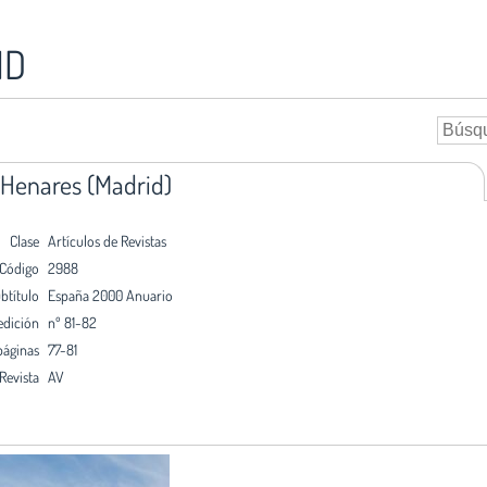
ID
 Henares (Madrid)
Clase
Artículos de Revistas
Código
2988
btítulo
España 2000 Anuario
edición
nº 81-82
páginas
77-81
Revista
AV