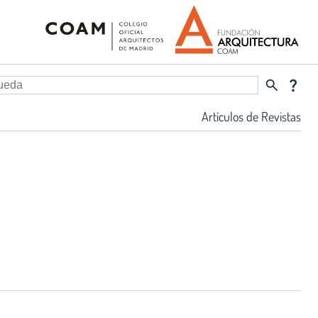
search
question_mark
Artículos de Revistas