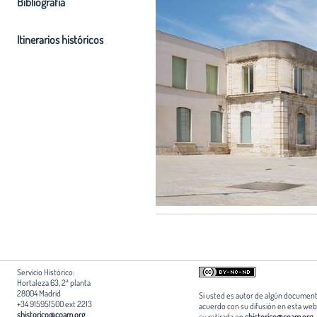
Bibliografia
Itinerarios históricos
Servicio Histórico:
Hortaleza 63, 2ª planta
28004 Madrid
Si usted es autor de algún document
+34 915951500 ext 2213
acuerdo con su difusión en esta web,
shistorico@coam.org
su retirada en
shistorico@coam.org