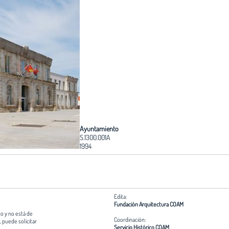
Ayuntamiento
S.1300.001A
1994
Edita:
Fundación Arquitectura COAM
o y no está de
Coordinación:
 puede solicitar
Servicio Histórico COAM