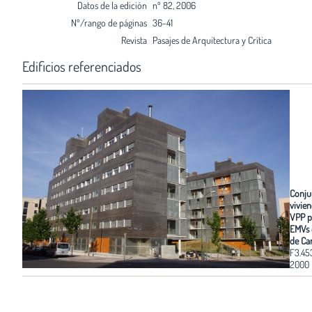
Datos de la edición
nº 82, 2006
Nº/rango de páginas
36-41
Revista
Pasajes de Arquitectura y Crítica
Edificios referenciados
Conju
vivie
VPP p
EMVs 
de Ca
F3.45
2000