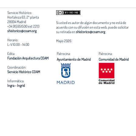
Servicio Histórico:
Hortaleza 63, 2ª planta
28004 Madrid
Si usted es autor de algún documento y no está de
+34 915951500 ext 2213
acuerdo con su difusión en esta web, puede solicitar
shistorico@coam.org
su retirada en
shistorico@coam.org
Horario:
Mayo 2026
L-V 10.00 - 14.00
Edita:
Patrocina:
Patrocina:
Fundación Arquitectura COAM
Ayuntamiento de Madrid
Comunidad de Madrid
Coordinación:
Servicio Histórico COAM
Informática:
Ingra - Ingrid