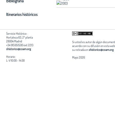
Bibliografia
2003
Itinerarios históricos
Servicio Histórico:
Hortaleza 63, 2ª planta
28004 Madrid
Si usted es autor de algún document
+34 915951500 ext 2213
acuerdo con su difusión en esta web,
shistorico@coam.org
su retirada en
shistorico@coam.org
Horario:
Mayo 2026
L-V 10.00 - 14.00