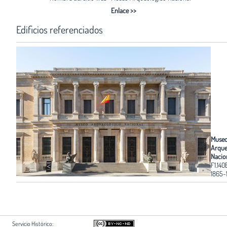
Enlace >>
Edificios referenciados
Muse
Arque
Nacio
F1.140
1865-
Servicio Histórico: