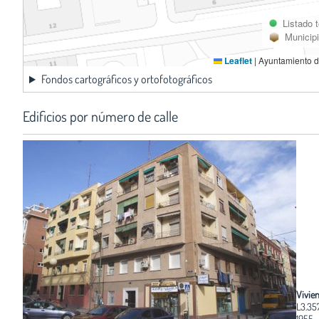
Listado 
Municip
Leaflet
|
Ayuntamiento d
Fondos cartográficos y ortofotográficos
Edificios por número de calle
Vivie
L3.35
1955