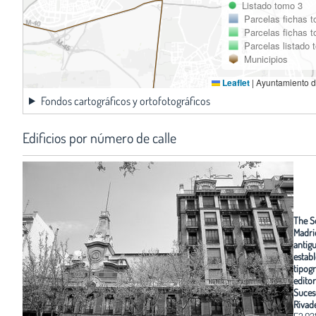
Listado tomo 3
Parcelas fichas 
Parcelas fichas 
Parcelas listado 
Municipios
Leaflet
|
Ayuntamiento d
Fondos cartográficos y ortofotográficos
Edificios por número de calle
The S
Madrid
antig
estab
tipogr
editor
Suces
Rivad