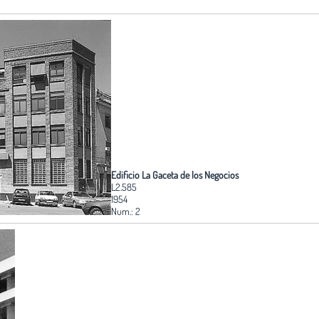
Edificio La Gaceta de los Negocios
L2.585
1954
Num.: 2