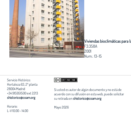
Viviendas bioclimáticas para 
F3.358A
2001
Num.: 13-15
Servicio Histórico:
Hortaleza 63, 2ª planta
28004 Madrid
Si usted es autor de algún documento y no está de
+34 915951500 ext 2213
acuerdo con su difusión en esta web, puede solicitar
shistorico@coam.org
su retirada en
shistorico@coam.org
Horario:
Mayo 2026
L-V 10.00 - 14.00
Edita:
Patrocina:
Patrocina:
Fundación Arquitectura COAM
Ayuntamiento de Madrid
Comunidad de Madrid